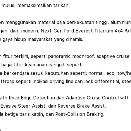
h mulus, memaksimalkan tarikan,
on
menggunakan material baja berkekuatan tinggi, aluminiu
gagah dan modern. Next-Gen Ford Everest Titanium 4x4 A
gaya hidup masyarakat yang dinamis.
fitur terkini, seperti
panoramic moonroof, adaptive cruise 
rbagai fitur keamanan canggih seperti:
e berkendara sesuai kebutuhan seperti: normal, eco, tow/hau
road seperti indikasi driving line dan lock differential, ste
ith Road Edge Detection dan Adaptive Cruise Control with
 Evasive Steer Assist, dan Reverse Brake Assist.
a ketiga baris kabin, dan Post-Collision Braking.
n