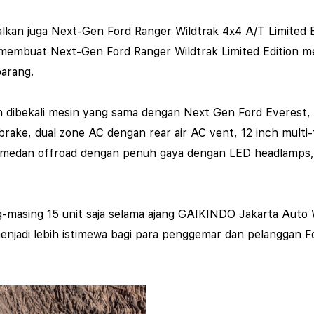
an juga Next-Gen Ford Ranger Wildtrak 4x4 A/T Limited Edi
 membuat Next-Gen Ford Ranger Wildtrak Limited Edition men
arang.
 dibekali mesin yang sama dengan Next Gen Ford Everest, 2.
brake, dual zone AC dengan rear air AC vent, 12 inch multi-
medan offroad dengan penuh gaya dengan LED headlamps, fo
ing-masing 15 unit saja selama ajang GAIKINDO Jakarta Auto
menjadi lebih istimewa bagi para penggemar dan pelanggan Fo