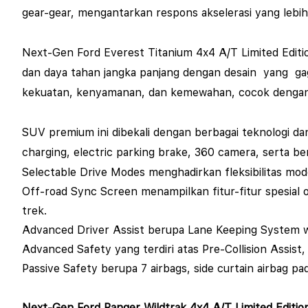
gear-gear, mengantarkan respons akselerasi yang lebi
Next-Gen Ford Everest Titanium 4x4 A/T
Limited Editi
dan daya tahan jangka panjang dengan desain yang 
kekuatan, kenyamanan, dan kemewahan, cocok dengan 
SUV premium ini dibekali dengan berbagai teknologi dan 
charging
,
electric parking brake, 360 camera
, serta be
Selectable Drive Modes menghadirkan fleksibilitas mod
Off-road Sync Screen menampilkan fitur-fitur spesial off
trek.
Advanced Driver Assist berupa Lane Keeping System w
Advanced Safety yang terdiri atas Pre-Collision Assist,
Passive Safety berupa 7 airbags, side curtain airbag pad
Next-Gen Ford Ranger Wildtrak 4x4 A/T
Limited Editio