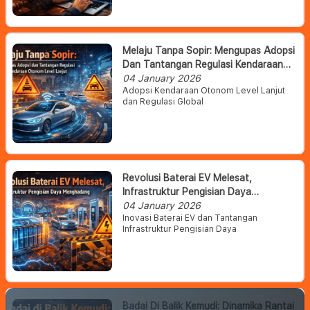
Melaju Tanpa Sopir: Mengupas Adopsi
Dan Tantangan Regulasi Kendaraan
Otonom Level Lanjut
04 January 2026
Adopsi Kendaraan Otonom Level Lanjut
dan Regulasi Global
Revolusi Baterai EV Melesat,
Infrastruktur Pengisian Daya
Menghadang
04 January 2026
Inovasi Baterai EV dan Tantangan
Infrastruktur Pengisian Daya
Badai Di Balik Kemudi: Dinamika Rantai