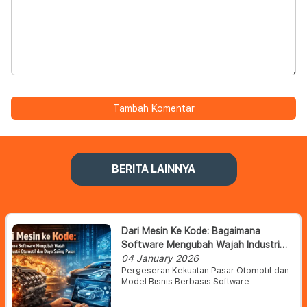
Tambah Komentar
BERITA LAINNYA
Dari Mesin Ke Kode: Bagaimana
Software Mengubah Wajah Industri
Otomotif Dan Daya Saing Pasar
04 January 2026
Pergeseran Kekuatan Pasar Otomotif dan
Model Bisnis Berbasis Software