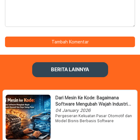
Tambah Komentar
BERITA LAINNYA
Dari Mesin Ke Kode: Bagaimana
Software Mengubah Wajah Industri
Otomotif Dan Daya Saing Pasar
04 January 2026
Pergeseran Kekuatan Pasar Otomotif dan
Model Bisnis Berbasis Software