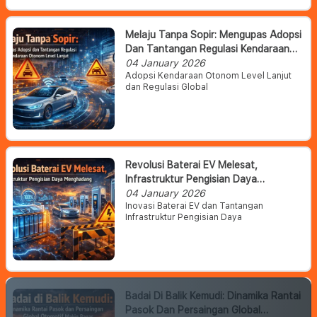
Melaju Tanpa Sopir: Mengupas Adopsi
Dan Tantangan Regulasi Kendaraan
Otonom Level Lanjut
04 January 2026
Adopsi Kendaraan Otonom Level Lanjut
dan Regulasi Global
Revolusi Baterai EV Melesat,
Infrastruktur Pengisian Daya
Menghadang
04 January 2026
Inovasi Baterai EV dan Tantangan
Infrastruktur Pengisian Daya
Badai Di Balik Kemudi: Dinamika Rantai
Pasok Dan Persaingan Global