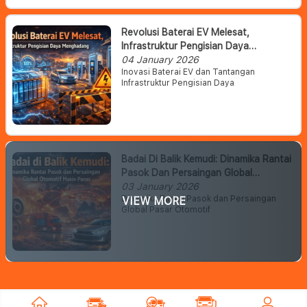
Revolusi Baterai EV Melesat,
Infrastruktur Pengisian Daya
Menghadang
04 January 2026
Inovasi Baterai EV dan Tantangan
Infrastruktur Pengisian Daya
Badai Di Balik Kemudi: Dinamika Rantai
Pasok Dan Persaingan Global
Otomotif Makin Panas
03 January 2026
Dinamika Rantai Pasok dan Persaingan
VIEW MORE
Global Pasar Otomotif