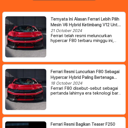
Ternyata Ini Alasan Ferrari Lebih Pilih
Mesin V6 Hybrid Ketimbang V12 Untuk
Hypercar F80
21 October 2024
Ferrari telah resmi meluncurkan
hypercar F80 terbaru minggu ini,
melanjutkan tradisinya
memperkenalkan hypercar setiap
dekade.
Namun dibalik tampilannya
yang luar biasa, ada satu hal yang
tidak dimiliki oleh F80 yang
membuat sebagian besar
Ferrari Resmi Luncurkan F80 Sebagai
penggemarnya kecewa, yakni fakta
Hypercar Hybrid Paling Bertenaga
bahwa mobil ini tidak memiliki mesin
Dalam Sejarah Perusahaan
18 October 2024
V12.
Ferrari F80 disebut-sebut sebagai
pertanda lahirnya era teknologi baru
bagi pabrikan asal Italia tersebut.
Tidak seperti pendahulunya, Enzo
dan LaFerrari, F80 baru adalah
hypercar hybrid dengan mesin V6
twin-turbo sekaligus Ferrari paling
bertenaga yang pernah ada.
Ferrari Resmi Bagikan Teaser F250