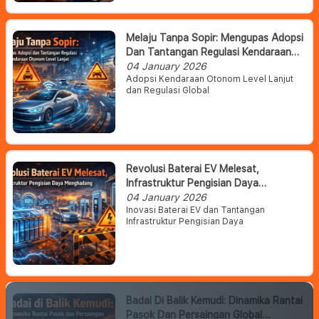
Melaju Tanpa Sopir: Mengupas Adopsi
Dan Tantangan Regulasi Kendaraan
Otonom Level Lanjut
04 January 2026
Adopsi Kendaraan Otonom Level Lanjut
dan Regulasi Global
Revolusi Baterai EV Melesat,
Infrastruktur Pengisian Daya
Menghadang
04 January 2026
Inovasi Baterai EV dan Tantangan
Infrastruktur Pengisian Daya
Badai Di Balik Kemudi: Dinamika Rantai
Pasok Dan Persaingan Global