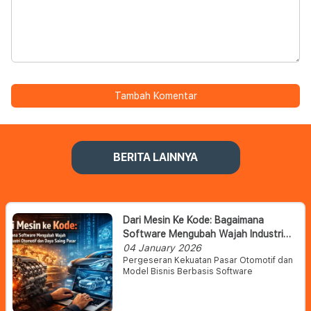
Tambah Komentar
BERITA LAINNYA
Dari Mesin Ke Kode: Bagaimana
Software Mengubah Wajah Industri
Otomotif Dan Daya Saing Pasar
04 January 2026
Pergeseran Kekuatan Pasar Otomotif dan
Model Bisnis Berbasis Software