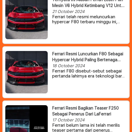
Mesin V6 Hybrid Ketimbang V12 Untuk
Hypercar F80
21 October 2024
Ferrari telah resmi meluncurkan
hypercar F80 terbaru minggu ini,
melanjutkan tradisinya
memperkenalkan hypercar setiap
dekade.
Namun dibalik tampilannya
yang luar biasa, ada satu hal yang
tidak dimiliki oleh F80 yang
membuat sebagian besar
Ferrari Resmi Luncurkan F80 Sebagai
penggemarnya kecewa, yakni fakta
Hypercar Hybrid Paling Bertenaga
bahwa mobil ini tidak memiliki mesin
Dalam Sejarah Perusahaan
18 October 2024
V12.
Ferrari F80 disebut-sebut sebagai
pertanda lahirnya era teknologi baru
bagi pabrikan asal Italia tersebut.
Tidak seperti pendahulunya, Enzo
dan LaFerrari, F80 baru adalah
hypercar hybrid dengan mesin V6
twin-turbo sekaligus Ferrari paling
bertenaga yang pernah ada.
Ferrari Resmi Bagikan Teaser F250
Sebagai Penerus Dari LaFerrari
17 October 2024
Ferrari belum lama ini telah merilis
teaser pertama dari penerus