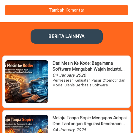
Tambah Komentar
BERITA LAINNYA
Dari Mesin Ke Kode: Bagaimana
Software Mengubah Wajah Industri
Otomotif Dan Daya Saing Pasar
04 January 2026
Pergeseran Kekuatan Pasar Otomotif dan
Model Bisnis Berbasis Software
Melaju Tanpa Sopir: Mengupas Adopsi
Dan Tantangan Regulasi Kendaraan
Otonom Level Lanjut
04 January 2026