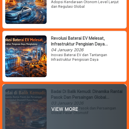
Adopsi Kendaraan Otonom Level Lanjut
dan Regulasi Global
Revolusi Baterai EV Melesat,
Infrastruktur Pengisian Daya
Menghadang
04 January 2026
Inovasi Baterai EV dan Tantangan
Infrastruktur Pengisian Daya
Badai Di Balik Kemudi: Dinamika Rantai
Pasok Dan Persaingan Global
Otomotif Makin Panas
03 January 2026
Dinamika Rantai Pasok dan Persaingan
VIEW MORE
Global Pasar Otomotif