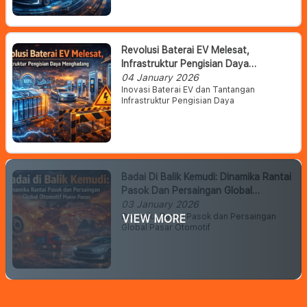
Revolusi Baterai EV Melesat,
Infrastruktur Pengisian Daya
Menghadang
04 January 2026
Inovasi Baterai EV dan Tantangan
Infrastruktur Pengisian Daya
Badai Di Balik Kemudi: Dinamika Rantai
Pasok Dan Persaingan Global
Otomotif Makin Panas
03 January 2026
Dinamika Rantai Pasok dan Persaingan
VIEW MORE
Global Pasar Otomotif