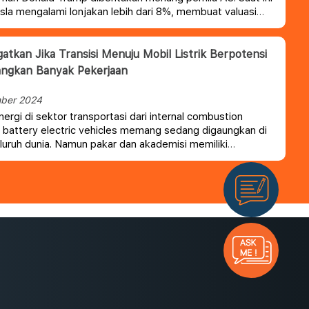
la mengalami lonjakan lebih dari 8%, membuat valuasi
 Elon Musk tersebut bernilai lebih dari $ 1 Triliun
gatkan Jika Transisi Menuju Mobil Listrik Berpotensi
angkan Banyak Pekerjaan
ber 2024
nergi di sektor transportasi dari internal combustion
 battery electric vehicles memang sedang digaungkan di
luruh dunia.
Namun pakar dan akademisi memiliki
n untuk tetap waspada agar transisi ini tidak
an masalah baru, terutama hilangnya pekerjaan di
sektor.