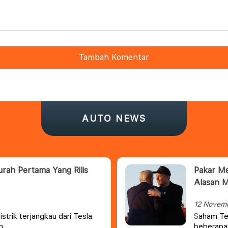
Tambah Komentar
AUTO NEWS
rah Pertama Yang Rilis
Pakar Me
Alasan M
12 Novem
strik terjangkau dari Tesla
aham Tes
S
n.
beberapa 