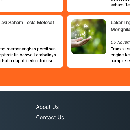
saham Tes
perusahaan
asi Saham Tesla Melesat
Pakar In
Menghil
05 Novem
Trump memenangkan pemilihan
Transisi e
optimistis bahwa kembalinya
engine ke
Putih dapat berkontribusi
hampir se
pandangka
menimbulk
beberapa 
About Us
Contact Us