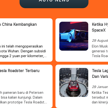
kan China Kembangkan
Ketika H
SpaceX
29 August
h ini telah mengoperasikan
Elon Musk
 kota Wuhan. Dengan subsidi
generasi t
ingga 2 yuan per kilometer,
Tesla Roadster
n sopir.
penantian 
berkreasi
esla Roadster Terbaru
SpaceX.wa
Tesla La
ketinggian
Dan Vari
29 Januar
ah pameran baru di Petersen
Ketika Te
kalian kunjungi. Dalam
tersebut 
lkan prototipe Tesla Roadster
dan kinerj
rtontonkan selama dua minggu
peluncura