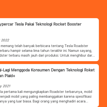
ypercar Tesla Pakai Teknologi Rocket Booster
 2022
 memang telah banyak berbicara tentang Tesla Roadster
erbaru hampir selama lima tahun terakhir ini. Namun sayang,
 terbaru masih jauh dari produksi. Untuk menghibur dari
lama, seorang desainer digital bernama Maximilian Schneider
 tentang bagaimana jika Tesla Roadster di padukan dengan
rkan dengan pendorong roket tetapi membawa hal-hal ke
gi-Lagi Menggoda Konsumen Dengan Teknologi Roket
 yang lebih ekstrem.
an Plaid+
y 2021
sla pertama kali mengungkapkan Roadster terbarunya, mobil
menjadi mobil yang paling membanggakan karena spesifikasi
anya yang luar biasa. Bagi orang yang menghadiri acara
nnya, mereka yang beruntung akan berkesempatan untuk