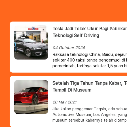
Tesla Jadi Tolok Ukur Bagi Pabri
Teknologi Self Driving
04 October 2024
Raksasa teknologi China, Baidu, sejau
sekitar 400 taksi tanpa pengemudi di
pemerintah, tarifnya sekitar 1,5 yuan h
kurang dari setengah harga taksi denga
Setelah Tiga Tahun Tanpa Kabar, T
Tampil Di Museum
20 May 2021
Jika kalian penggemar Teqsla, ada sebu
Automotive Museum, Los Angeles, yang bisa 
museum tersebut kabarnya telah ditampi
generasi terbaru yang hanya akan dipe