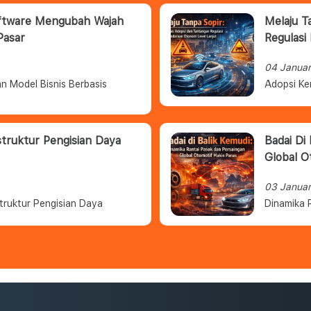
oftware Mengubah Wajah
Melaju T
Pasar
Regulasi
04 Janua
n Model Bisnis Berbasis
Adopsi Ke
struktur Pengisian Daya
Badai Di
Global O
03 Janua
truktur Pengisian Daya
Dinamika 