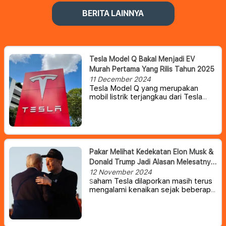
BERITA LAINNYA
Tesla Model Q Bakal Menjadi EV
Murah Pertama Yang Rilis Tahun 2025
11 December 2024
Tesla Model Q yang merupakan
mobil listrik terjangkau dari Tesla
telah lama menjadi bahan
perbincangan.
Pakar Melihat Kedekatan Elon Musk &
Donald Trump Jadi Alasan Melesatnya
Harga Saham Tesla
12 November 2024
aham Tesla dilaporkan masih terus
S
mengalami kenaikan sejak beberapa
hari Donald Trump diberitakan
menang pemilu AS. Saat ini saham
Tesla mengalami lonjakan lebih dari
8%, membuat valuasi perusahaan