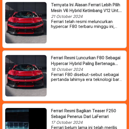
Ternyata Ini Alasan Ferrari Lebih Pilih
Mesin V6 Hybrid Ketimbang V12 Untuk
Hypercar F80
21 October 2024
Ferrari telah resmi meluncurkan
hypercar F80 terbaru minggu ini,
melanjutkan tradisinya
memperkenalkan hypercar setiap
dekade.
Namun dibalik tampilannya
yang luar biasa, ada satu hal yang
tidak dimiliki oleh F80 yang
membuat sebagian besar
Ferrari Resmi Luncurkan F80 Sebagai
penggemarnya kecewa, yakni fakta
Hypercar Hybrid Paling Bertenaga
bahwa mobil ini tidak memiliki mesin
Dalam Sejarah Perusahaan
18 October 2024
V12.
Ferrari F80 disebut-sebut sebagai
pertanda lahirnya era teknologi baru
bagi pabrikan asal Italia tersebut.
Tidak seperti pendahulunya, Enzo
dan LaFerrari, F80 baru adalah
hypercar hybrid dengan mesin V6
twin-turbo sekaligus Ferrari paling
bertenaga yang pernah ada.
Ferrari Resmi Bagikan Teaser F250
Sebagai Penerus Dari LaFerrari
17 October 2024
Ferrari belum lama ini telah merilis