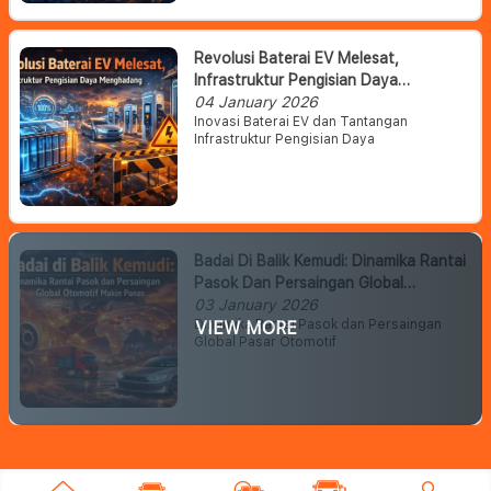
Revolusi Baterai EV Melesat,
Infrastruktur Pengisian Daya
Menghadang
04 January 2026
Inovasi Baterai EV dan Tantangan
Infrastruktur Pengisian Daya
Badai Di Balik Kemudi: Dinamika Rantai
Pasok Dan Persaingan Global
Otomotif Makin Panas
03 January 2026
Dinamika Rantai Pasok dan Persaingan
VIEW MORE
Global Pasar Otomotif