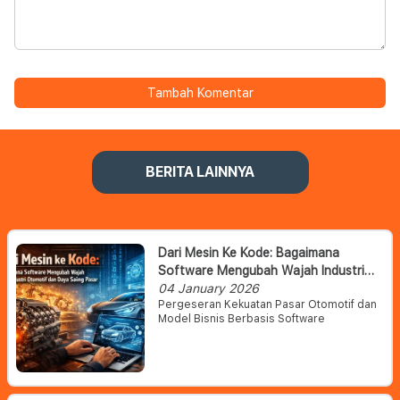
Tambah Komentar
BERITA LAINNYA
Dari Mesin Ke Kode: Bagaimana
Software Mengubah Wajah Industri
Otomotif Dan Daya Saing Pasar
04 January 2026
Pergeseran Kekuatan Pasar Otomotif dan
Model Bisnis Berbasis Software