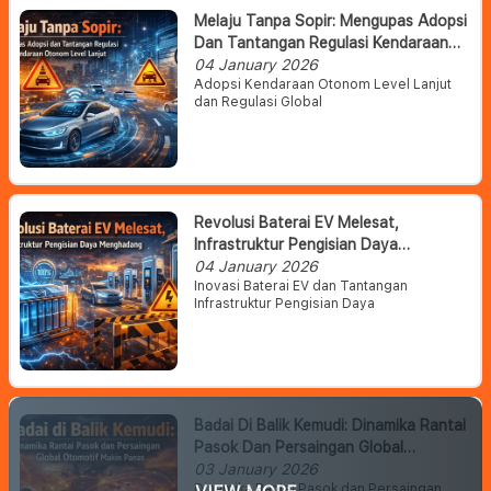
Melaju Tanpa Sopir: Mengupas Adopsi
Dan Tantangan Regulasi Kendaraan
Otonom Level Lanjut
04 January 2026
Adopsi Kendaraan Otonom Level Lanjut
dan Regulasi Global
Revolusi Baterai EV Melesat,
Infrastruktur Pengisian Daya
Menghadang
04 January 2026
Inovasi Baterai EV dan Tantangan
Infrastruktur Pengisian Daya
Badai Di Balik Kemudi: Dinamika Rantai
Pasok Dan Persaingan Global
Otomotif Makin Panas
03 January 2026
Dinamika Rantai Pasok dan Persaingan