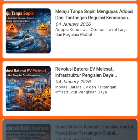
Melaju Tanpa Sopir: Mengupas Adopsi
Dan Tantangan Regulasi Kendaraan
Otonom Level Lanjut
04 January 2026
Adopsi Kendaraan Otonom Level Lanjut
dan Regulasi Global
Revolusi Baterai EV Melesat,
Infrastruktur Pengisian Daya
Menghadang
04 January 2026
Inovasi Baterai EV dan Tantangan
Infrastruktur Pengisian Daya
Badai Di Balik Kemudi: Dinamika Rantai
Pasok Dan Persaingan Global
Otomotif Makin Panas
03 January 2026