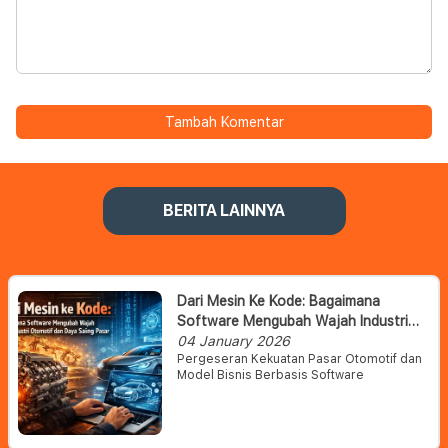
Tambah Komentar
BERITA LAINNYA
Dari Mesin Ke Kode: Bagaimana
Software Mengubah Wajah Industri
Otomotif Dan Daya Saing Pasar
04 January 2026
Pergeseran Kekuatan Pasar Otomotif dan
Model Bisnis Berbasis Software