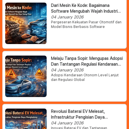
Dari Mesin Ke Kode: Bagaimana
Software Mengubah Wajah Industri
Otomotif Dan Daya Saing Pasar
04 January 2026
Pergeseran Kekuatan Pasar Otomotif dan
Model Bisnis Berbasis Software
Melaju Tanpa Sopir: Mengupas Adopsi
Dan Tantangan Regulasi Kendaraan
Otonom Level Lanjut
04 January 2026
Adopsi Kendaraan Otonom Level Lanjut
dan Regulasi Global
Revolusi Baterai EV Melesat,
Infrastruktur Pengisian Daya
Menghadang
04 January 2026
Inovasi Baterai EV dan Tantangan