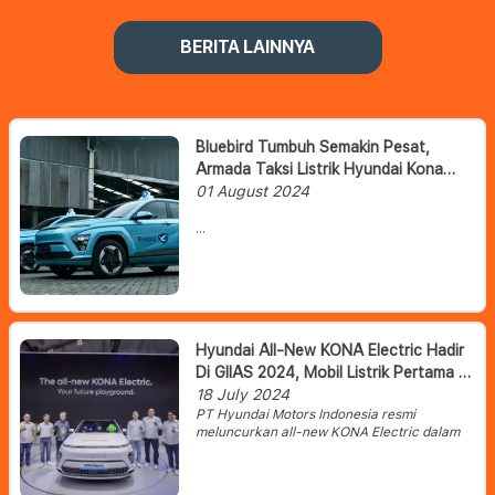
BERITA LAINNYA
Bluebird Tumbuh Semakin Pesat,
Armada Taksi Listrik Hyundai Kona
Siap Mengaspal Di IKN
01 August 2024
PT Blue Bird Tbk (Bluebird) tidak
hanya menunjukkan bahwa mereka
bisa bertahan dari serbuan startup
ride-hailing, tapi juga sangat peduli
dengan perkembangan teknologi
terbaru.
Hyundai All-New KONA Electric Hadir
Di GIIAS 2024, Mobil Listrik Pertama Di
Indonesia Dengan Baterai Produksi
18 July 2024
PT Hyundai Motors Indonesia resmi
Lokal
meluncurkan all-new KONA Electric dalam
ajang Gaikindo Indonesia International Auto
Show (GIIAS) 2024 yang bertempat di
Indonesia Convention Exhibition (ICE), BSD