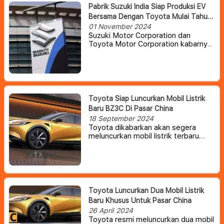
Pabrik Suzuki India Siap Produksi EV
Bersama Dengan Toyota Mulai Tahun
Depan
01 November 2024
Suzuki Motor Corporation dan
Toyota Motor Corporation kabarnya
akan memperkuat kerja sama
dengan merilis kendaraan listrik
bersama-sama
Toyota Siap Luncurkan Mobil Listrik
Baru BZ3C Di Pasar China
18 September 2024
Toyota dikabarkan akan segera
meluncurkan mobil listrik terbaru.
Belum lama ini, pabrikan asal Jepang
tersebut kedapatan telah
mendaftarkan sebuah EV bernama
bZ3C di pasar China.
Toyota Luncurkan Dua Mobil Listrik
Baru Khusus Untuk Pasar China
26 April 2024
Toyota resmi meluncurkan dua mobil