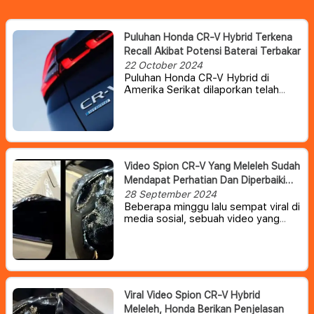
Puluhan Honda CR-V Hybrid Terkena
Recall Akibat Potensi Baterai Terbakar
22 October 2024
Puluhan Honda CR-V Hybrid di
Amerika Serikat dilaporkan telah
ditarik kembali atau recall karena
adanya potensi baterai terbakar.
Video Spion CR-V Yang Meleleh Sudah
Mendapat Perhatian Dan Diperbaiki
Honda Indonesia
28 September 2024
Beberapa minggu lalu sempat viral di
media sosial, sebuah video yang
memperlihatkan cover spion Honda
CR-V hybrid yang meleleh. Dan
belum lama ini, PT Honda Prospect
Motor (HPM) menyebut sudah
memperbaiki mobil konsumen.
Viral Video Spion CR-V Hybrid
Meleleh, Honda Berikan Penjelasan