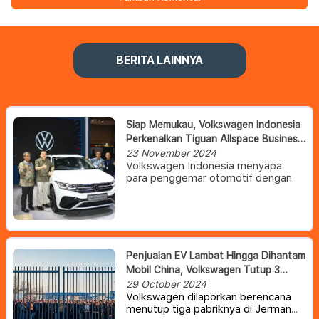
BERITA LAINNYA
Siap Memukau, Volkswagen Indonesia
Perkenalkan Tiguan Allspace Business
Edition Di Gaikindo Jakarta Auto Week
23 November 2024
Volkswagen Indonesia menyapa
2024
para penggemar otomotif dengan
kehadiran Volkswagen Tiguan
Allspace Business Edition dalam
ajang Gaikindo Jakarta Auto Week
2024 (GJAW 2024).
Volkswagen Indonesia juga
menampilkan ID. Buzz, kendaraan
Penjualan EV Lambat Hingga Dihantam
listrik baterai (BEV) pertama
Mobil China, Volkswagen Tutup 3
Volkswagen di Indonesia.
Kehadiran Volkwagen di GJAW 2024
Pabrik Dan PHK Ribuan Pekerja
29 October 2024
menegaskan komitmen Volkswagen
Volkswagen dilaporkan berencana
untuk terus menghadirkan teknologi
menutup tiga pabriknya di Jerman
dan inovasi yang relevan dengan