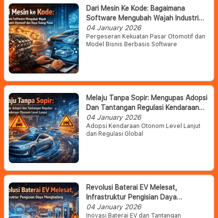
Dari Mesin Ke Kode: Bagaimana
Software Mengubah Wajah Industri
Otomotif Dan Daya Saing Pasar
04 January 2026
Pergeseran Kekuatan Pasar Otomotif dan
Model Bisnis Berbasis Software
Melaju Tanpa Sopir: Mengupas Adopsi
Dan Tantangan Regulasi Kendaraan
Otonom Level Lanjut
04 January 2026
Adopsi Kendaraan Otonom Level Lanjut
dan Regulasi Global
Revolusi Baterai EV Melesat,
Infrastruktur Pengisian Daya
Menghadang
04 January 2026
Inovasi Baterai EV dan Tantangan