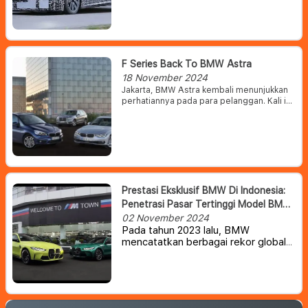
ditunggu bagi banyak pelanggan.
Namun, Seri 3 ini terbaru ini bakal
mengalami perubahan total dengan
mengusung tema 'Neue Klasse' –
mengawali era baru untuk desain dan
teknologi BMW.
F Series Back To BMW Astra
18 November 2024
Jakarta, BMW Astra kembali menunjukkan
perhatiannya pada para pelanggan. Kali ini
BMW Astra membidik para pecinta BMW
pengguna sasis F series dengan
menghadirkan promo khusus.
Prestasi Eksklusif BMW Di Indonesia:
Penetrasi Pasar Tertinggi Model BMW
M Di Seluruh Dunia
02 November 2024
Pada tahun 2023 lalu, BMW
mencatatkan berbagai rekor global
di Indonesia dengan pencapaian
yang mengesankan.
Salah satunya
adalah rekor terkait rasio penetrasi
penjualan model-model BMW M di
pasar otomotif Tanah Air. BMW