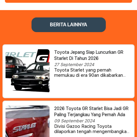
BERITA LAINNYA
Toyota Jepang Siap Luncurkan GR
Starlet Di Tahun 2026
27 September 2024
Toyota Starlet yang pernah
memukau di era 90an dikabarkan
akan kembali hadir. Selain menjadi
mobil standar untuk keperluan
keluarga, mobil ini juga akan hadir
dengan badge GR yang menjadi
basis mesin peserta kelas WRC
Rally 4.
2026 Toyota GR Starlet Bisa Jadi GR
Paling Terjangkau Yang Pernah Ada
09 September 2024
Divisi Gazoo Racing Toyota
dilaporkan tengah mengembangkan
model berpenggerak roda depan