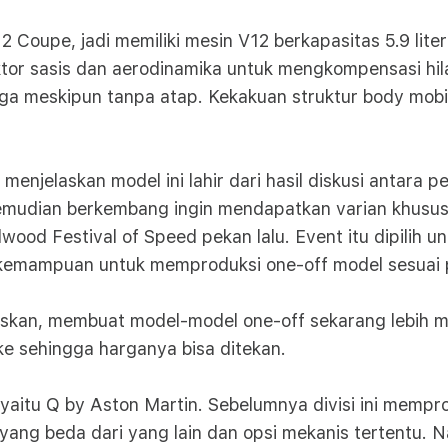
2 Coupe, jadi memiliki mesin V12 berkapasitas 5.9 lit
or sasis dan aerodinamika untuk mengkompensasi hila
ga meskipun tanpa atap. Kekakuan struktur body mobil
 menjelaskan model ini lahir dari hasil diskusi anta
mudian berkembang ingin mendapatkan varian khusus 
wood Festival of Speed pekan lalu. Event itu dipilih
u kemampuan untuk memproduksi one-off model sesuai
askan, membuat model-model one-off sekarang lebih 
sehingga harganya bisa ditekan.
i, yaitu Q by Aston Martin. Sebelumnya divisi ini mem
or yang beda dari yang lain dan opsi mekanis tertentu