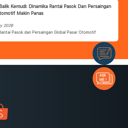
 Balik Kemudi: Dinamika Rantai Pasok Dan Persaingan
tomotif Makin Panas
ry 2026
Rantai Pasok dan Persaingan Global Pasar Otomotif