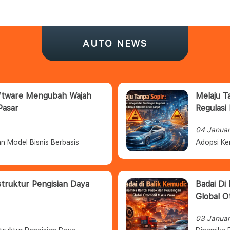
AUTO NEWS
oftware Mengubah Wajah
Melaju T
Pasar
Regulasi
04 Janua
n Model Bisnis Berbasis
Adopsi Ke
struktur Pengisian Daya
Badai Di
Global O
03 Janua