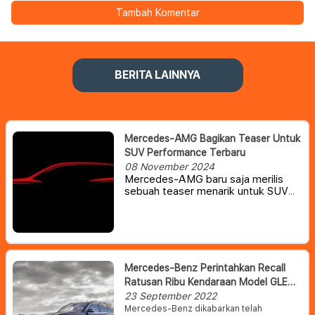
Tambah Komentar
BERITA LAINNYA
Mercedes-AMG Bagikan Teaser Untuk
SUV Performance Terbaru
08 November 2024
Mercedes-AMG baru saja merilis
sebuah teaser menarik untuk SUV
full-size berperforma tinggi yang
akan datang.
Mercedes-Benz Perintahkan Recall
Ratusan Ribu Kendaraan Model GLE
Dan GLS
23 September 2022
Mercedes-Benz dikabarkan telah