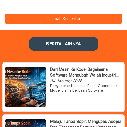
Tambah Komentar
BERITA LAINNYA
Dari Mesin Ke Kode: Bagaimana
Software Mengubah Wajah Industri
Otomotif Dan Daya Saing Pasar
04 January 2026
Pergeseran Kekuatan Pasar Otomotif dan
Model Bisnis Berbasis Software
Melaju Tanpa Sopir: Mengupas Adopsi