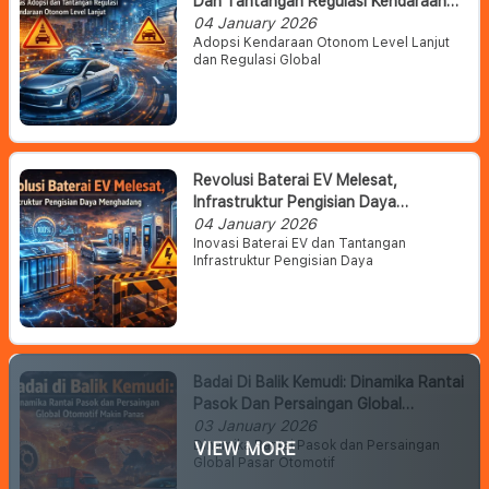
Dan Tantangan Regulasi Kendaraan
Otonom Level Lanjut
04 January 2026
Adopsi Kendaraan Otonom Level Lanjut
dan Regulasi Global
Revolusi Baterai EV Melesat,
Infrastruktur Pengisian Daya
Menghadang
04 January 2026
Inovasi Baterai EV dan Tantangan
Infrastruktur Pengisian Daya
Badai Di Balik Kemudi: Dinamika Rantai
Pasok Dan Persaingan Global
Otomotif Makin Panas
03 January 2026
Dinamika Rantai Pasok dan Persaingan
VIEW MORE
Global Pasar Otomotif