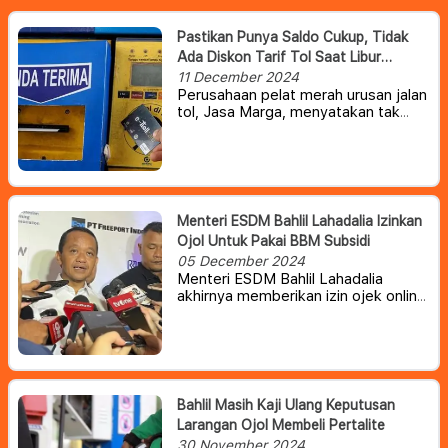
Pastikan Punya Saldo Cukup, Tidak
Ada Diskon Tarif Tol Saat Libur
Nataru
11 December 2024
Perusahaan pelat merah urusan jalan
tol, Jasa Marga, menyatakan tak
memberi diskon tarif jalan tol
semasa libur Natal 2024 dan Tahun
Baru 2025. Bagi Anda yang ingin
berkendara melintasi jalan tol akhir
tahun ini pastikan saldo kartu uang
elektronik cukup.
Menteri ESDM Bahlil Lahadalia Izinkan
Ojol Untuk Pakai BBM Subsidi
05 December 2024
Menteri ESDM Bahlil Lahadalia
akhirnya memberikan izin ojek online
alias ojol untuk membeli BBM
bersubsidi jenis Pertalite meskipun
bakal ada skema subsidi yang
diubah.
Bahlil Masih Kaji Ulang Keputusan
Larangan Ojol Membeli Pertalite
30 November 2024