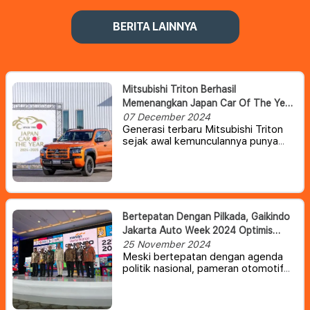
BERITA LAINNYA
Mitsubishi Triton Berhasil
Memenangkan Japan Car Of The Year
(JCOTY) 2024
07 December 2024
Generasi terbaru Mitsubishi Triton
sejak awal kemunculannya punya
tampilan yang tergolong tangguh
tapi juga modern dan futuristik. Dan
baru-baru ini, pickup berukuran
medium yang satu ini baru saja
memenangkan sebuah penghargaan
bergengsi di Jepang.
Bertepatan Dengan Pilkada, Gaikindo
Jakarta Auto Week 2024 Optimis
Akan Tetap Berjalan Lancar
25 November 2024
Meski bertepatan dengan agenda
politik nasional, pameran otomotif
tahunan Gaikindo Jakarta Auto
Week (GJAW) 2024 diyakini akan
tetap berjalan lancar dan menarik