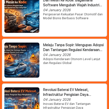
Dari Mesin Ke Kode: Bagaimana
Software Mengubah Wajah Industri
Otomotif Dan Daya Saing Pasar
04 January 2026
Pergeseran Kekuatan Pasar Otomotif dan
Model Bisnis Berbasis Software
Melaju Tanpa Sopir: Mengupas Adopsi
Dan Tantangan Regulasi Kendaraan
Otonom Level Lanjut
04 January 2026
Adopsi Kendaraan Otonom Level Lanjut
dan Regulasi Global
Revolusi Baterai EV Melesat,
Infrastruktur Pengisian Daya
Menghadang
04 January 2026
Inovasi Baterai EV dan Tantangan
Infrastruktur Pengisian Daya