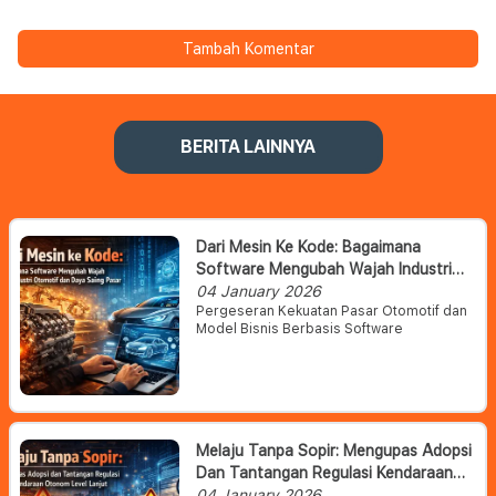
Tambah Komentar
BERITA LAINNYA
Dari Mesin Ke Kode: Bagaimana
Software Mengubah Wajah Industri
Otomotif Dan Daya Saing Pasar
04 January 2026
Pergeseran Kekuatan Pasar Otomotif dan
Model Bisnis Berbasis Software
Melaju Tanpa Sopir: Mengupas Adopsi
Dan Tantangan Regulasi Kendaraan
Otonom Level Lanjut
04 January 2026