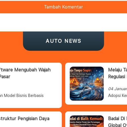
Tambah Komentar
AUTO NEWS
oftware Mengubah Wajah
Melaju T
Pasar
Regulasi
04 Janua
n Model Bisnis Berbasis
Adopsi Ke
struktur Pengisian Daya
Badai Di
Global O