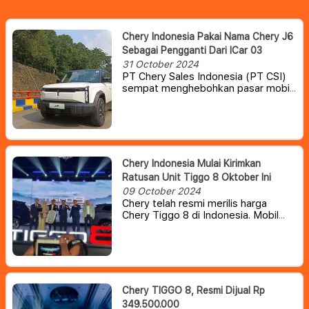
Chery Indonesia Pakai Nama Chery J6
Sebagai Pengganti Dari ICar 03
31 October 2024
PT Chery Sales Indonesia (PT CSI)
sempat menghebohkan pasar mobil
listrik Tanah Air dengan
memperkenalkan sosok iCar 03 di
GIIAS 2024 silam. Namun kini, mobil
listrik off-road pertama mereka di
Indonesia tersebut kabarnya telah
berganti nama menjadi Chery J6.
Chery Indonesia Mulai Kirimkan
Ratusan Unit Tiggo 8 Oktober Ini
09 October 2024
Chery telah resmi merilis harga
Chery Tiggo 8 di Indonesia. Mobil
sport utility vehicle (SUV) dengan
konfigurasi tiga baris tempat duduk
tersebut dijual dengan harga mulai
Rp 349,5 juta.
Chery TIGGO 8, Resmi Dijual Rp
349.500.000