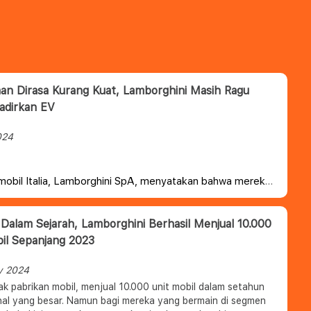
an Dirasa Kurang Kuat, Lamborghini Masih Ragu
adirkan EV
024
mobil Italia, Lamborghini SpA, menyatakan bahwa mereka
n menunda pembuatan mobil sports listrik karena merasa
stian terhadap teknologinya semakin meningkat.
Dalam Sejarah, Lamborghini Berhasil Menjual 10.000
il Sepanjang 2023
y 2024
k pabrikan mobil, menjual 10.000 unit mobil dalam setahun
hal yang besar. Namun bagi mereka yang bermain di segmen