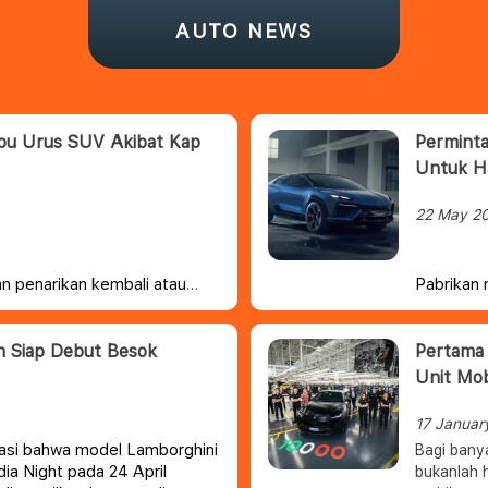
AUTO NEWS
ibu Urus SUV Akibat Kap
Perminta
Untuk H
22 May 2
an penarikan kembali atau
Pabrikan 
mesinnya terbuka atau
masih aka
n kembali ini kabarnya
ketidakpa
n Urus S yang diproduksi
n Siap Debut Besok
Pertama 
ini akan mempengaruhi 2.133
Unit Mob
yakin hanya dua persen yang
17 Januar
asi bahwa model Lamborghini
Bagi banya
ia Night pada 24 April
bukanlah 