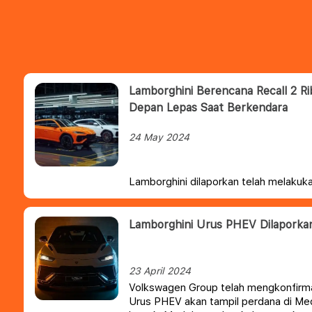
Lamborghini Berencana Recall 2 R
Depan Lepas Saat Berkendara
24 May 2024
Lamborghini dilaporkan telah melakuk
recall terhadap SUV Urus karena kap 
terlepas saat sedang melaju.
Penarika
mencakup model Urus Performante da
Lamborghini Urus PHEV Dilaporka
tahun 2023-2024. Diperkirakan recall 
kendaraan, tetapi produsen mobil ini 
mengalami kerusakan.
23 April 2024
Volkswagen Group telah mengkonfirm
Urus PHEV akan tampil perdana di Med