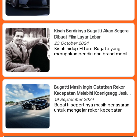
Bugatti saat melakukan tur keliling
Maroko. Kedua Bugatti tersebut
saling bertabrakan saat melaju di
jalan dua jalur.
Kisah Berdirinya Bugatti Akan Segera
Dibuat Film Layar Lebar
23 October 2024
Kisah hidup Ettore Bugatti yang
merupakan pendiri dari brand mobil
mewah Bugatti kabarnya akan
segera difilmkan oleh Andrea
Iervolino.
Bugatti Masih Ingin Catatkan Rekor
Kecepatan Melebihi Koenigsegg Jesko
Absolut
19 September 2024
Bugatti sepertinya masih penasaran
untuk mengejar rekor kecepatan
tertinggi. Walaupun sudah di bawah
manajemen baru, pabrikan Prancis ini
kabarnya masih akan terus mengejar
rekor yang mustahil untuk dilakukan
oleh pabrikan biasa.