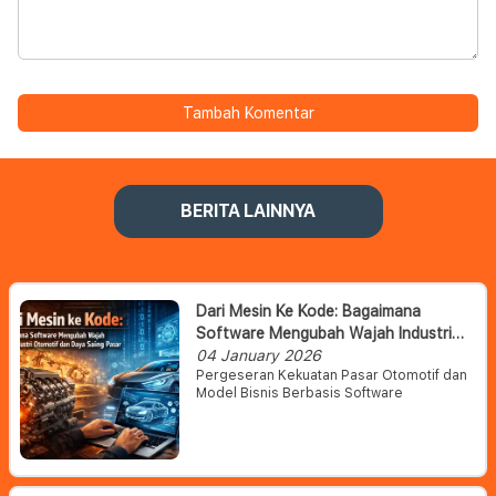
Tambah Komentar
BERITA LAINNYA
Dari Mesin Ke Kode: Bagaimana
Software Mengubah Wajah Industri
Otomotif Dan Daya Saing Pasar
04 January 2026
Pergeseran Kekuatan Pasar Otomotif dan
Model Bisnis Berbasis Software