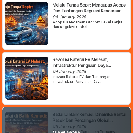
Melaju Tanpa Sopir: Mengupas Adopsi
Dan Tantangan Regulasi Kendaraan
Otonom Level Lanjut
04 January 2026
Adopsi Kendaraan Otonom Level Lanjut
dan Regulasi Global
Revolusi Baterai EV Melesat,
Infrastruktur Pengisian Daya
Menghadang
04 January 2026
Inovasi Baterai EV dan Tantangan
Infrastruktur Pengisian Daya
Badai Di Balik Kemudi: Dinamika Rantai
Pasok Dan Persaingan Global
Otomotif Makin Panas
03 January 2026
Dinamika Rantai Pasok dan Persaingan
VIEW MORE