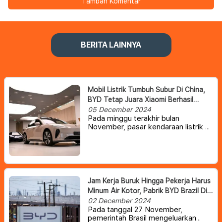
Tambah Komentar
BERITA LAINNYA
Mobil Listrik Tumbuh Subur Di China,
BYD Tetap Juara Xiaomi Berhasil
Masuk 10 Besar
05 December 2024
Pada minggu terakhir bulan
November, pasar kendaraan listrik di
pasar China tercatat naik cukup
signifikan. Sejauh ini, Xiaomi tercatat
naik 37%, Tesla 12%, Nio 2,5%, dan
BYD 2% dibandingkan dengan
minggu sebelumnya.
Jam Kerja Buruk Hingga Pekerja Harus
Minum Air Kotor, Pabrik BYD Brazil Di
Investigasi Pemerintah
02 December 2024
Pada tanggal 27 November,
pemerintah Brasil mengeluarkan