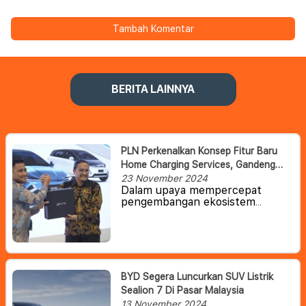
Tambah Komentar
BERITA LAINNYA
PLN Perkenalkan Konsep Fitur Baru
Home Charging Services, Gandeng
BYD Percepat Ekosistem Kendaraan
23 November 2024
Dalam upaya mempercepat
Listrik Di Indonesia
pengembangan ekosistem
kendaraan listrik di Indonesia,
PLN memperkenalkan konsep
baru fitur
Home Charging
Services
yang lebih inovatif dan
efisien melalui aplikasi PLN
Mobile. Bersama dengan PT. BYD
BYD Segera Luncurkan SUV Listrik
Motor Indonesia, salah satu
Sealion 7 Di Pasar Malaysia
pemain utama dalam industri
13 November 2024