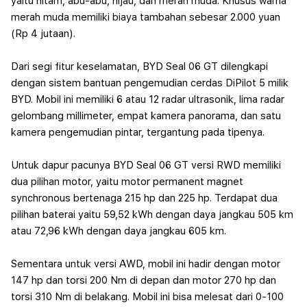
yaitu hitam, abu-abu, hijau, dan merah muda. Khusus warna
merah muda memiliki biaya tambahan sebesar 2.000 yuan
(Rp 4 jutaan).
Dari segi fitur keselamatan, BYD Seal 06 GT dilengkapi
dengan sistem ban
tuan pengemudian cerdas DiPilot 5 milik
BYD. Mobil ini memiliki 6 atau 12 radar ultrasonik, lima radar
gelombang millimeter, empat kamera panorama, dan satu
kamera pengemudian pintar, tergantung pada tipenya.
Untuk dapur pacunya BYD Seal 06 GT versi RWD memiliki
dua pilihan motor, yaitu motor permanent magnet
synchronous bertenaga 215 hp dan 225 hp. Terdapat dua
pilihan baterai yaitu 59,52 kWh dengan daya jangkau 505 km
atau 72,96 kWh dengan daya jangkau 605 km.
Sementara untuk versi AWD, mobil ini hadir dengan motor
147 hp dan torsi 200 Nm di depan dan motor 270 hp dan
torsi 310 Nm di belakang. Mobil ini bisa melesat dari 0-100