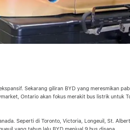
kspansif. Sekarang giliran BYD yang meresmikan pabri
market, Ontario akan fokus merakit bus listrik untuk T
da. Seperti di Toronto, Victoria, Longeuil, St. Albe
gueuil yang tahun lalu BYD menjual 9 bus disana.