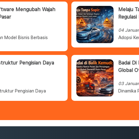
oftware Mengubah Wajah
Melaju T
Pasar
Regulasi
04 Janua
n Model Bisnis Berbasis
Adopsi Ke
struktur Pengisian Daya
Badai Di
Global O
03 Janua
truktur Pengisian Daya
Dinamika 