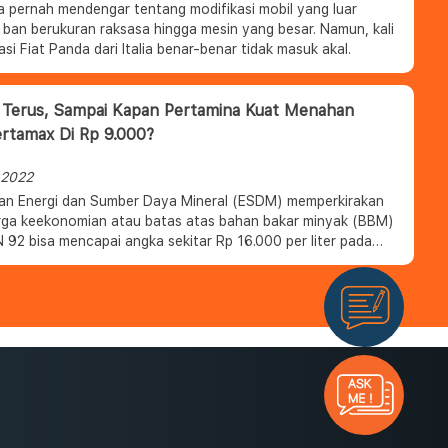
a pernah mendengar tentang modifikasi mobil yang luar
i ban berukuran raksasa hingga mesin yang besar. Namun, kali
kasi Fiat Panda dari Italia benar-benar tidak masuk akal.
Terus, Sampai Kapan Pertamina Kuat Menahan
rtamax Di Rp 9.000?
 2022
an Energi dan Sumber Daya Mineral (ESDM) memperkirakan
ga keekonomian atau batas atas bahan bakar minyak (BBM)
 92 bisa mencapai angka sekitar Rp 16.000 per liter pada
gapi kabar tersebut, Direktur Eksekutif
tch Mamit Setiawan menjelaskan bahwa sepanjang tahun
amina harus menanggung selisih harga di kisaran Rp 2.500-
 liter imbas tidak menyesuaikan harga dengan biaya
al dan minyak dunia. Maka opsi kenaikan adalah hal yang
kukan