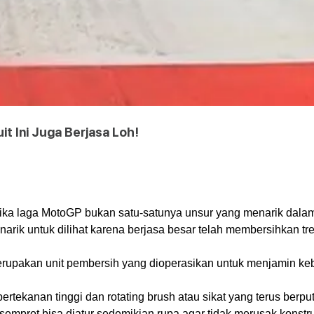
t Ini Juga Berjasa Loh!
tika laga MotoGP bukan satu-satunya unsur yang menarik dalam
ik untuk dilihat karena berjasa besar telah membersihkan tre
rupakan unit pembersih yang dioperasikan untuk menjamin keb
bertekanan tinggi dan rotating brush atau sikat yang terus ber
isemprot bisa diatur sedemikian rupa agar tidak merusak konstru