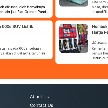
Kita semu
telah dikuasai oleh banyaknya
biasa, dar
n lain jika Fiat Grande Panda
ini modifi
r.
an 600e SUV Listrik
Nombok 
Harga Pe
30 March
pertama pada 600e, sebuah
Kementeri
a akan dijual akhir tahun ini.
bahwa har
untuk RON
bulan April mendatang. Menang
Energy Wa
2021 Pert
3.000 per
operasion
harus dila
About Us
Contact Us