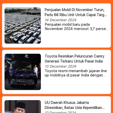
Penjualan Mobil Di November Turun,
Perlu 66 Ribu Unit Untuk Capai Target
Tahunan 850 Ribu
14 December 2024
Penjualan mobil baru pada
November 2024 merosot 3,7 persen
dibanding Oktober. Para produsen
harus mengejar penjualan 66 ribu
unit di Desember supaya tembus
target 850 ribu unit yang sudah
ditetapkan Gabungan Industri
Kendaraan Bermotor Indonesia
Toyota Resmikan Peluncuran Camry
(Gaikindo).
Generasi Terbaru Untuk Pasar India
13 December 2024
Toyota resmi menambah jajaran line
up mobilnya di pasar India dengan
meluncurkan Camry generasi
kesembilan, setelah resmi debut
globalnya setahun lalu.
UU Daerah Khusus Jakarta
Diresmikan, Batas Usia Kepemilikan
Kendaraan Akan Dibatasi
12 December 2024