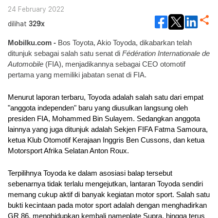
24 February 2022
dilihat
329x
Mobilku.com -
 Bos Toyota, Akio Toyoda, dikabarkan telah 
ditunjuk sebagai salah satu senat di 
Fédération Internationale de 
Automobile
 (FIA), menjadikannya sebagai CEO otomotif 
pertama yang memiliki jabatan senat di FIA.
Menurut laporan terbaru, Toyoda adalah salah satu dari empat 
"anggota independen" baru yang diusulkan langsung oleh 
presiden FIA, Mohammed Bin Sulayem. Sedangkan anggota 
lainnya yang juga ditunjuk adalah Sekjen FIFA Fatma Samoura, 
ketua Klub Otomotif Kerajaan Inggris Ben Cussons, dan ketua 
Motorsport Afrika Selatan Anton Roux.
Terpilihnya Toyoda ke dalam asosiasi balap tersebut 
sebenarnya tidak terlalu mengejutkan, lantaran Toyoda sendiri 
memang cukup aktif di banyak kegiatan motor sport. Salah satu 
bukti kecintaan pada motor sport adalah dengan menghadirkan 
GR 86, menghidupkan kembali nameplate Supra, hingga terus 