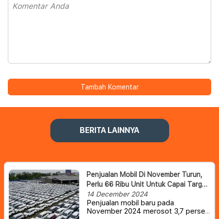
Tambah Komentar
BERITA LAINNYA
Penjualan Mobil Di November Turun,
Perlu 66 Ribu Unit Untuk Capai Target
Tahunan 850 Ribu
14 December 2024
Penjualan mobil baru pada
November 2024 merosot 3,7 persen