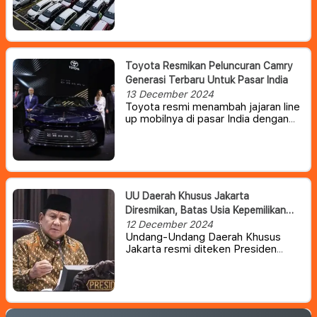
dibanding Oktober. Para produsen
harus mengejar penjualan 66 ribu
unit di Desember supaya tembus
target 850 ribu unit yang sudah
ditetapkan Gabungan Industri
Kendaraan Bermotor Indonesia
Toyota Resmikan Peluncuran Camry
(Gaikindo).
Generasi Terbaru Untuk Pasar India
13 December 2024
Toyota resmi menambah jajaran line
up mobilnya di pasar India dengan
meluncurkan Camry generasi
kesembilan, setelah resmi debut
globalnya setahun lalu.
UU Daerah Khusus Jakarta
Diresmikan, Batas Usia Kepemilikan
Kendaraan Akan Dibatasi
12 December 2024
Undang-Undang Daerah Khusus
Jakarta resmi diteken Presiden
Prabowo Subianto. Salah satu pasal
dalam UU DKJ mengatur mengenai
batas usia hingga jumlah kendaraan
bermotor milik perseorangan.