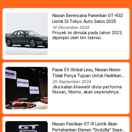
Nissan Berencana Pamerkan GT-R32
Listrik Di Tokyo Auto Salon 2025
14 December 2024
Proyek ini dimulai pada tahun 2023,
dipimpin oleh tim teknisi
sukarelawan di Nissan. Idenya lahir
dari keinginan seorang teknisi yang
ingin menambahkan elektrifikasi ke
R32 GT-R dalam upaya menciptakan
kembali daya tarik mobil untuk
generasi baru.
Pasar EV Global Lesu, Nissan Nismo
Tidak Punya Tujuan Untuk Hadirkan
Mobil Listrik
25 September 2024
Jika kalian khawatir divisi performa
Nissan, Nismo, akan sepenuhnya
menggunakan tenaga listrik, kami
punya kabar baik untuk kalian
Nissan Pastikan GT-R Listrik Akan
Pertahankan Elemen “Godzilla” Seperti