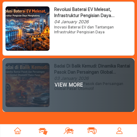
Revolusi Baterai EV Melesat,
Infrastruktur Pengisian Daya
Menghadang
04 January 2026
Inovasi Baterai EV dan Tantangan
Infrastruktur Pengisian Daya
Badai Di Balik Kemudi: Dinamika Rantai
Pasok Dan Persaingan Global
Otomotif Makin Panas
03 January 2026
Dinamika Rantai Pasok dan Persaingan
VIEW MORE
Global Pasar Otomotif