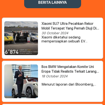
BERITA LAINNYA
Xiaomi SU7 Ultra Pecahkan Rekor
Mobil Tercepat Yang Pernah Diuji Di
Sirkuit Nurburgring
30 October 2024
Xiaomi diketahui sedang
mempersiapkan sebuah EV
performa tinggi dari SU7 yang diberi
nama SU7 Ultra.
Meski belum
diluncurkan, mobil ini sudah dilakukan
serangkaian uji coba. Salah satunya
dengan mencoba memecahkan
sebuah rekor lap tercepat di sirkuit
Bos BMW Mengatakan Komite Uni
legendaris Nurburgring Nordsleife.
Eropa Tidak Realistis Terkait Larangan
Penjualan Mobil Bensin
18 October 2024
Menurut laporan dari Bloomberg,
CEO BMW Oliver Zipse telah
meminta Komite Uni Eropa untuk
memikirkan kembali rencana
pembatasan penjualan mobil ICE.
Zipse juga dengan tegas