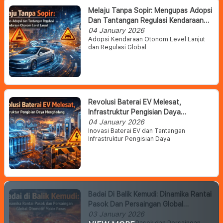
Melaju Tanpa Sopir: Mengupas Adopsi
Dan Tantangan Regulasi Kendaraan
Otonom Level Lanjut
04 January 2026
Adopsi Kendaraan Otonom Level Lanjut
dan Regulasi Global
Revolusi Baterai EV Melesat,
Infrastruktur Pengisian Daya
Menghadang
04 January 2026
Inovasi Baterai EV dan Tantangan
Infrastruktur Pengisian Daya
Badai Di Balik Kemudi: Dinamika Rantai
Pasok Dan Persaingan Global
Otomotif Makin Panas
03 January 2026
Dinamika Rantai Pasok dan Persaingan