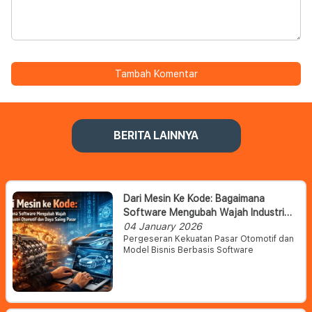
Tambah Komentar
BERITA LAINNYA
Dari Mesin Ke Kode: Bagaimana
Software Mengubah Wajah Industri
Otomotif Dan Daya Saing Pasar
04 January 2026
Pergeseran Kekuatan Pasar Otomotif dan
Model Bisnis Berbasis Software