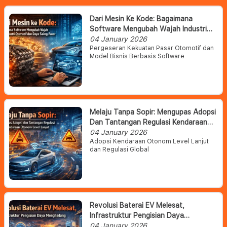
Dari Mesin Ke Kode: Bagaimana
Software Mengubah Wajah Industri
Otomotif Dan Daya Saing Pasar
04 January 2026
Pergeseran Kekuatan Pasar Otomotif dan
Model Bisnis Berbasis Software
Melaju Tanpa Sopir: Mengupas Adopsi
Dan Tantangan Regulasi Kendaraan
Otonom Level Lanjut
04 January 2026
Adopsi Kendaraan Otonom Level Lanjut
dan Regulasi Global
Revolusi Baterai EV Melesat,
Infrastruktur Pengisian Daya
Menghadang
04 January 2026